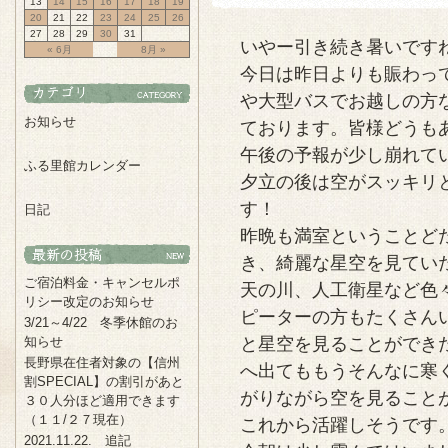
13
14
15
16
17
18
19
20
21
22
23
24
25
26
27
28
29
30
31
いやー引き続き暑いです
« 6月
8月 »
今日は昨日よりも賑わっ
や大型バスでお越しの方
お知らせ
ております。皆様どうも
午後の予報が少し崩れて
ふる里館カレンダー
夕立の後は空がスッキリ
す！
日記
昨晩も満室ということど
き、綺麗な星空を見てい
ご宿泊料金・キャンセルポ
天の川、人工衛星など色
リシー改定のお知らせ
ピーターの方もたくさん
3/21～4/22 冬季休館のお
知らせ
と星空を見ることができ
長野県在住者対象の【信州
へ出てももうそんなに寒
割SPECIAL】の割引があと
がりながら空を見ること
３０人分ほど適用できます
（１１/２７現在）
これから活躍しそうです
2021.11.22. 追記