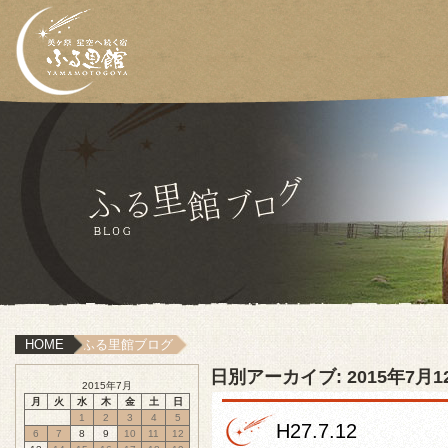
HOME
ふる里館ブログ
日別アーカイブ:
2015年7月1
2015年7月
月
火
水
木
金
土
日
1
2
3
4
5
H27.7.12
6
7
8
9
10
11
12