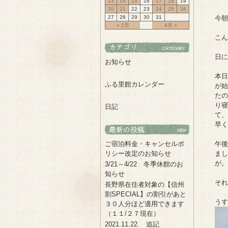
13
14
15
16
17
18
19
20
21
22
23
24
25
26
27
28
29
30
31
今朝
« 2月
4月 »
こん
日に
お知らせ
本日
ふる里館カレンダー
が始
たの
り寝
日記
て、
早く
ご宿泊料金・キャンセルポ
午後
リシー改定のお知らせ
まし
が。
3/21～4/22 冬季休館のお
知らせ
それ
長野県在住者対象の【信州
割SPECIAL】の割引があと
うす
３０人分ほど適用できます
（１１/２７現在）
2021.11.22. 追記