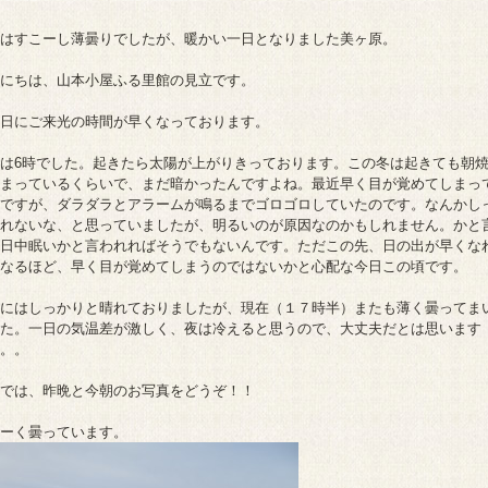
はすこーし薄曇りでしたが、暖かい一日となりました美ヶ原。
にちは、山本小屋ふる里館の見立です。
日にご来光の時間が早くなっております。
は6時でした。起きたら太陽が上がりきっております。この冬は起きても朝
まっているくらいで、まだ暗かったんですよね。最近早く目が覚めてしまっ
ですが、ダラダラとアラームが鳴るまでゴロゴロしていたのです。なんかし
れないな、と思っていましたが、明るいのが原因なのかもしれません。かと
日中眠いかと言われればそうでもないんです。ただこの先、日の出が早くな
なるほど、早く目が覚めてしまうのではないかと心配な今日この頃です。
にはしっかりと晴れておりましたが、現在（１７時半）またも薄く曇ってま
た。一日の気温差が激しく、夜は冷えると思うので、大丈夫だとは思います
。。
では、昨晩と今朝のお写真をどうぞ！！
ーく曇っています。