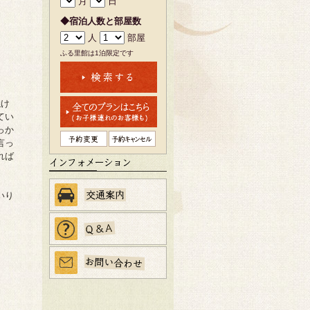
月
日
◆宿泊人数と部屋数
人
部屋
ふる里館は1泊限定です
焼け
てい
っか
言っ
れば
いり