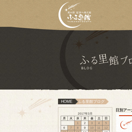
HOME
ふる里館ブログ
日別アー
2017年3月
月
火
水
木
金
土
日
1
2
3
4
5
6
7
8
9
10
11
12