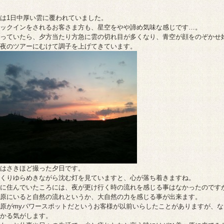
は1日中厚い雲に覆われていました。
ックインをされるお客さま方も、星空をやや諦め気味な感じです…。
っていたら、夕方当たり方急に雲の切れ目が多くなり、青空が顔をのぞかせ
夜のツアーにむけて調子を上げてきています。
はさきほど撮った夕日です。
くりゆらめきながら沈む灯を見ていますと、心が落ち着きますね。
に住んでいたころには、夜が更け行く時の流れを感じる事はなかったのです
原にいると自然の流れというか、大自然の力を感じる事が出来ます。
原がmyパワースポットだというお客様が以前いらしたことがありますが、な
かる気がします。