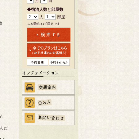
月
日
◆宿泊人数と部屋数
人
部屋
始
ふる里館は1泊限定です
が、
んだ