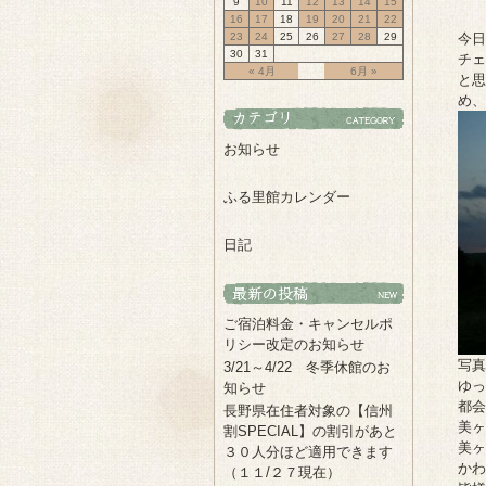
9
10
11
12
13
14
15
16
17
18
19
20
21
22
23
24
25
26
27
28
29
今日
30
31
チェ
« 4月
6月 »
と思
め、
お知らせ
ふる里館カレンダー
日記
ご宿泊料金・キャンセルポ
リシー改定のお知らせ
写真
3/21～4/22 冬季休館のお
ゆっ
知らせ
都会
長野県在住者対象の【信州
美ヶ
割SPECIAL】の割引があと
美ヶ
３０人分ほど適用できます
かわ
（１１/２７現在）