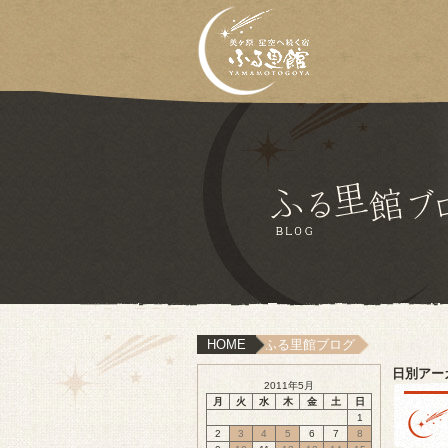
HOME
ふる里館ブログ
日別アー
2011年5月
月
火
水
木
金
土
日
1
2
3
4
5
6
7
8