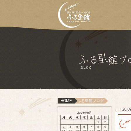
HOME
ふる里館ブログ
←
H26.09
2026年8月
月
火
水
木
金
土
日
1
2
3
4
5
6
7
8
9