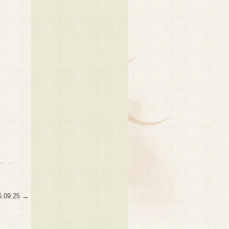
6.09.25
→