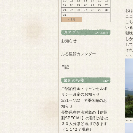
10
11
12
13
14
15
16
17
18
19
20
21
22
23
24
25
26
27
28
29
30
おは
31
ここ
« 3月
こち
いる
朝晩
しか
お知らせ
して
それ
ふる里館カレンダー
～～
日記
ご宿泊料金・キャンセルポ
リシー改定のお知らせ
3/21～4/22 冬季休館のお
知らせ
長野県在住者対象の【信州
割SPECIAL】の割引があと
～～
３０人分ほど適用できます
（１１/２７現在）