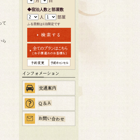
月
日
◆宿泊人数と部屋数
人
部屋
って
ふる里館は1泊限定です
いら