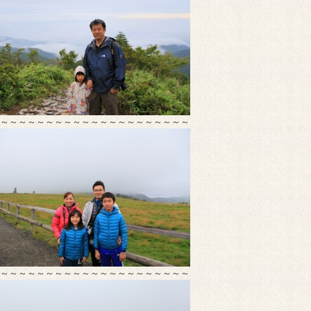
～～～～～～～～～～～～～～～～～～～～～
～～～～～～～～～～～～～～～～～～～～～