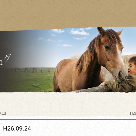
.13
H2
H26.09.24