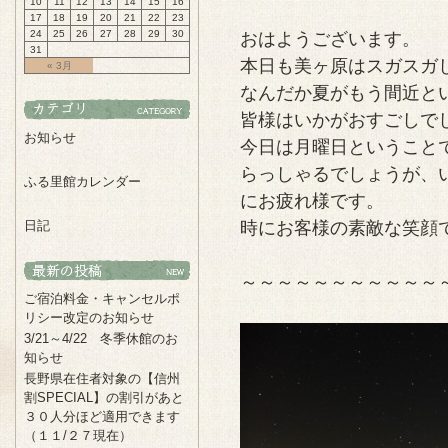
10
11
12
13
14
15
16
17
18
19
20
21
22
23
24
25
26
27
28
29
30
おはようございます。
31
本日も美ヶ原はスガスガ
« 3月
なんだか夏がもう間近と
皆様はいかがおすごしで
お知らせ
今日は月曜日ということ
らっしゃるでしょうが、
ふる里館カレンダー
にお疲れ様です。
日記
時にお客様の素敵な笑顔で癒
～～～～～～～～～～～
ご宿泊料金・キャンセルポ
リシー改定のお知らせ
3/21～4/22 冬季休館のお
知らせ
長野県在住者対象の【信州
割SPECIAL】の割引があと
３０人分ほど適用できます
（１１/２７現在）