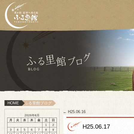
HOME
ふる里館ブログ
←
H25.06.16
2026年8月
月
火
水
木
金
土
日
1
2
H25.06.17
3
4
5
6
7
8
9