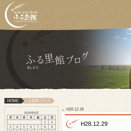
HOME
ふる里館ブログ
←
H28.12.28
2026年8月
月
火
水
木
金
土
日
1
2
H28.12.29
3
4
5
6
7
8
9