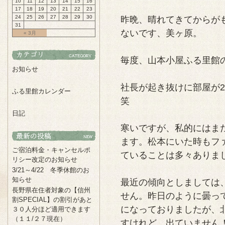
10
11
12
13
14
15
16
17
18
19
20
21
22
23
24
25
26
27
28
29
30
昨晩、晴れてきてからが
31
ないです、美ヶ原。
« 3月
毎度、山本小屋ふる里館
お知らせ
社長が起き抜けに部屋が
ふる里館カレンダー
笑
日記
寒いですが、私的にはま
ます。松本にいた時もフ
ご宿泊料金・キャンセルポ
ていることは多々ありま
リシー改定のお知らせ
3/21～4/22 冬季休館のお
知らせ
最近の傾向としましては
長野県在住者対象の【信州
せん。昨日のように曇っ
割SPECIAL】の割引があと
になっておりましたが、
３０人分ほど適用できます
（１１/２７現在）
すけれど、出ていません