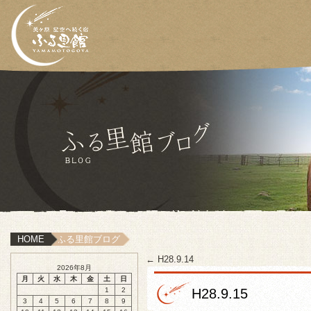
HOME
ふる里館ブログ
←
H28.9.14
2026年8月
月
火
水
木
金
土
日
1
2
H28.9.15
3
4
5
6
7
8
9