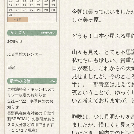
10
11
12
13
14
15
16
17
18
19
20
21
22
23
24
25
26
27
28
29
30
今朝は曇ってはいました
31
した美ヶ原。
« 3月
どうも！山本小屋ふる里
お知らせ
山々も見え、とても不思
ふる里館カレンダー
私たちにも珍しい、貴重
日記
日が差し、これからの天
見せましたが、今のとこ
半）。一部青空は見えて
ご宿泊料金・キャンセルポ
夜ということで、ゆっく
リシー改定のお知らせ
いと考えておりますが、
3/21～4/22 冬季休館のお
知らせ
長野県在住者対象の【信州
昨晩は、少し月明かりを
割SPECIAL】の割引があと
ましたが、惜しくも見え
３０人分ほど適用できます
（１１/２７現在）
いただき、館内でのビン