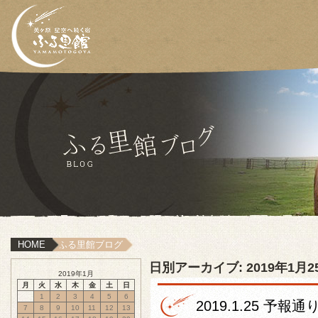
HOME
ふる里館ブログ
日別アーカイブ:
2019年1月2
2019年1月
月
火
水
木
金
土
日
1
2
3
4
5
6
2019.1.25 予報通
7
8
9
10
11
12
13