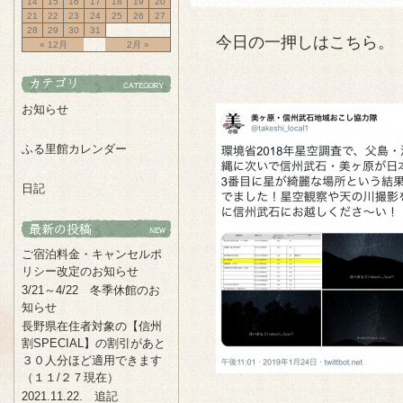
14
15
16
17
18
19
20
21
22
23
24
25
26
27
28
29
30
31
今日の一押しはこちら。
« 12月
2月 »
お知らせ
ふる里館カレンダー
日記
ご宿泊料金・キャンセルポ
リシー改定のお知らせ
3/21～4/22 冬季休館のお
知らせ
長野県在住者対象の【信州
割SPECIAL】の割引があと
３０人分ほど適用できます
（１１/２７現在）
2021.11.22. 追記