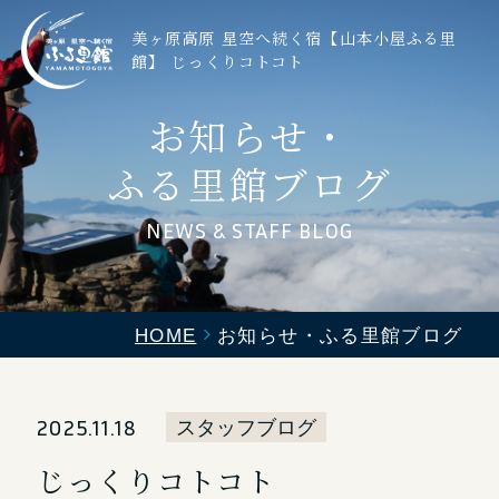
美ヶ原高原 星空へ続く宿【山本小屋ふる里
館】 じっくりコトコト
お知らせ・
ふる里館ブログ
NEWS & STAFF BLOG
HOME
お知らせ・ふる里館ブログ
2025.11.18
スタッフブログ
じっくりコトコト