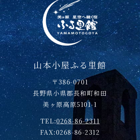
山本小屋ふる里館
〒386-0701
長野県小県郡長和町和田
美ヶ原高原5101-1
TEL:
0268-86-2311
FAX:0268-86-2312